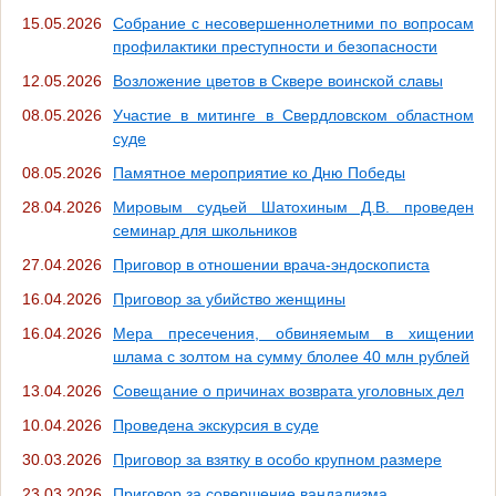
15.05.2026
Собрание с несовершеннолетними по вопросам
профилактики преступности и безопасности
12.05.2026
Возложение цветов в Сквере воинской славы
08.05.2026
Участие в митинге в Свердловском областном
суде
08.05.2026
Памятное мероприятие ко Дню Победы
28.04.2026
Мировым судьей Шатохиным Д.В. проведен
семинар для школьников
27.04.2026
Приговор в отношении врача-эндоскописта
16.04.2026
Приговор за убийство женщины
16.04.2026
Мера пресечения, обвиняемым в хищении
шлама с золтом на сумму блолее 40 млн рублей
13.04.2026
Совещание о причинах возврата уголовных дел
10.04.2026
Проведена экскурсия в суде
30.03.2026
Приговор за взятку в особо крупном размере
23.03.2026
Приговор за совершение вандализма