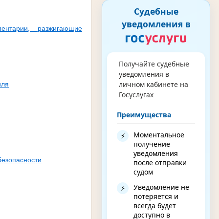
Судебные
уведомления в
нтарии, разжигающие
Получайте судебные
уведомления в
личном кабинете на
иля
Госуслугах
Преимущества
Моментальное
⚡
получение
уведомления
безопасности
после отправки
судом
Уведомление не
⚡
потеряется и
всегда будет
доступно в