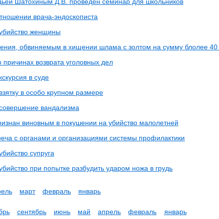
ьей Шатохиным Д.В. проведен семинар для школьников
отношении врача-эндоскописта
 убийство женщины
ения, обвиняемым в хищении шлама с золтом на сумму блолее 40
 причинах возврата уголовных дел
скурсия в суде
взятку в особо крупном размере
 совершение вандализма
ризнан виновным в покушении на убийство малолетней
реча с органами и организациями системы профилактики
убийство супруга
убийство при попытке разбудить ударом ножа в грудь
рель
март
февраль
январь
брь
сентябрь
июнь
май
апрель
февраль
январь