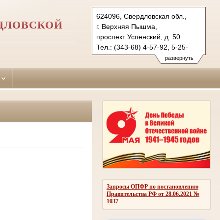
624096, Свердловская обл.,
ДЛОВСКОЙ
г. Верхняя Пышма,
проспект Успенский, д. 50
Тел.: (343-68) 4-57-92, 5-25-
45 (ф.)
развернуть
verhnepyshminsky.svd@sudrf.ru
Запросы ОПФР по постановлению
Правительства РФ от 28.06.2021 №
1037