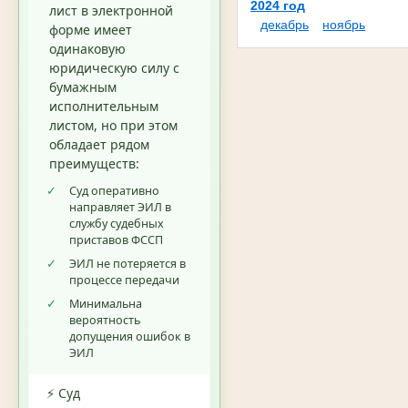
2024 год
лист в электронной
декабрь
ноябрь
форме имеет
одинаковую
юридическую силу с
бумажным
исполнительным
листом, но при этом
обладает рядом
преимуществ:
✓
Суд оперативно
направляет ЭИЛ в
службу судебных
приставов ФССП
✓
ЭИЛ не потеряется в
процессе передачи
✓
Минимальна
вероятность
допущения ошибок в
ЭИЛ
⚡ Суд