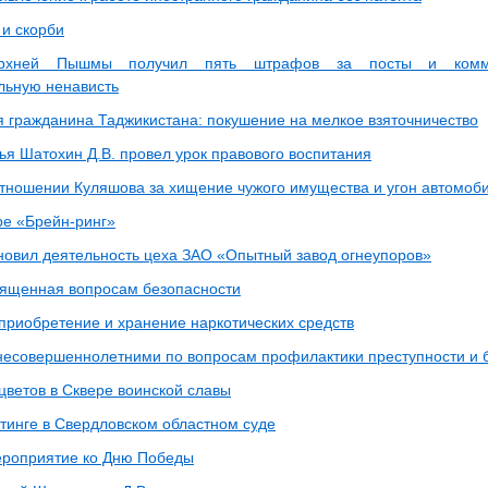
 и скорби
рхней Пышмы получил пять штрафов за посты и комме
ьную ненависть
я гражданина Таджикистана: покушение на мелкое взяточничество
ья Шатохин Д.В. провел урок правового воспитания
отношении Куляшова за хищение чужого имущества и угон автомоб
ре «Брейн-ринг»
новил деятельность цеха ЗАО «Опытный завод огнеупоров»
вященная вопросам безопасности
 приобретение и хранение наркотических средств
несовершеннолетними по вопросам профилактики преступности и 
цветов в Сквере воинской славы
итинге в Свердловском областном суде
роприятие ко Дню Победы