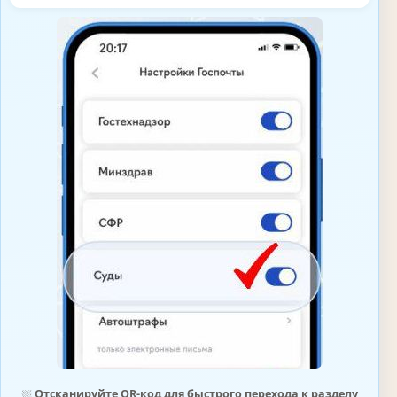
⛆
Отсканируйте QR-код для быстрого перехода к разделу