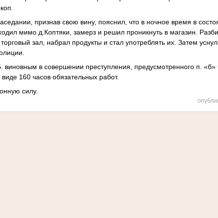
коп.
седании, признав свою вину, пояснил, что в ночное время в сост
одил мимо д.Коптяки, замерз и решил проникнуть в магазин. Разб
 торговый зал, набрал продукты и стал употреблять их. Затем усну
олиции.
. виновным в совершении преступления, предусмотренного п. «б» ч.
 виде 160 часов обязательных работ.
конную силу.
опубли