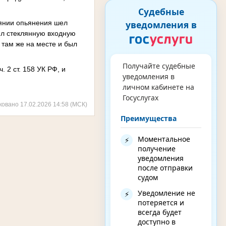
Судебные
уведомления в
оянии опьянения шел
ил стеклянную входную
л там же на месте и был
Получайте судебные
 2 ст. 158 УК РФ, и
уведомления в
личном кабинете на
Госуслугах
ковано 17.02.2026 14:58 (МСК)
Преимущества
Моментальное
⚡
получение
уведомления
после отправки
судом
Уведомление не
⚡
потеряется и
всегда будет
доступно в