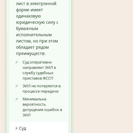
лист в электронной
форме имеет
одинаковую
юридическую силу с
бумажным
исполнительным
листом, но при этом
обладает рядом
преимуществ:
✓
Суд оперативно
направляет ЭИЛ в
службу судебных
приставов ФССП
✓
ЭИЛ не потеряется в
процессе передачи
✓
Минимальна
вероятность
допущения ошибок в
ЭИЛ
⚡ Суд