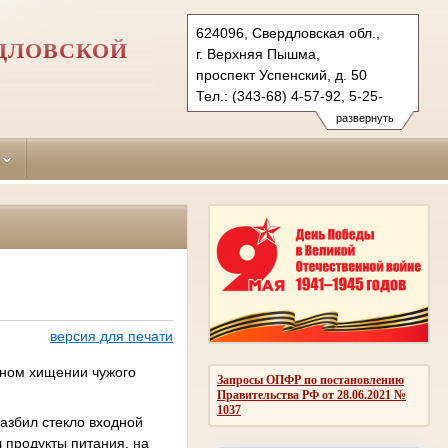
624096, Свердловская обл.,
ДЛОВСКОЙ
г. Верхняя Пышма,
проспект Успенский, д. 50
Тел.: (343-68) 4-57-92, 5-25-
45 (ф.)
развернуть
verhnepyshminsky.svd@sudrf.ru
версия для печати
йном хищении чужого
Запросы ОПФР по постановлению
Правительства РФ от 28.06.2021 №
1037
разбил стекло входной
 продукты питания, на